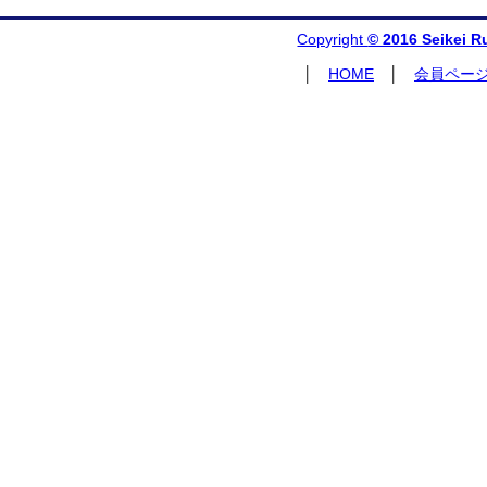
Copyright
© 2016 Seikei R
│
HOME
│
会員ペー