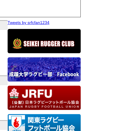
Tweets by srfcfan1234